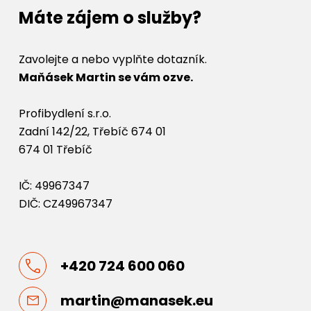
Máte zájem o služby?
Zavolejte a nebo vyplňte dotazník.
Maňásek Martin se vám ozve.
Profibydlení s.r.o.
Zadní 142/22, Třebíč 674 01
674 01 Třebíč
IČ: 49967347
DIČ: CZ49967347
+420 724 600 060
martin@manasek.eu